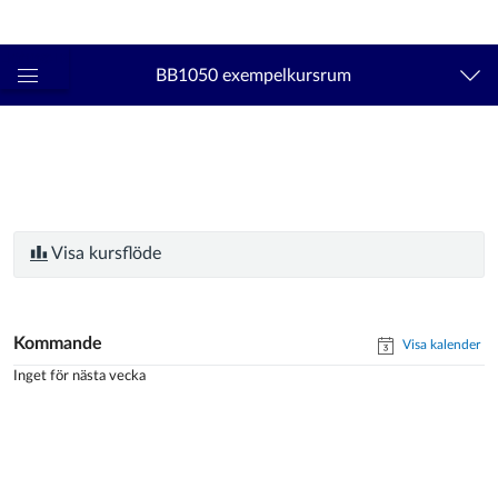
Logga in
kth.se
BB1050 exempelkursrum
Global
navigationsmeny
Visa kursflöde
Kommande
Visa kalender
Inget för nästa vecka