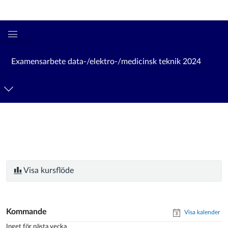
Logga in
kth.se
Global
navigationsmeny
Examensarbete data-/elektro-/medicinsk teknik 2024
Visa kursflöde
Kommande
Visa kalender
Inget för nästa vecka