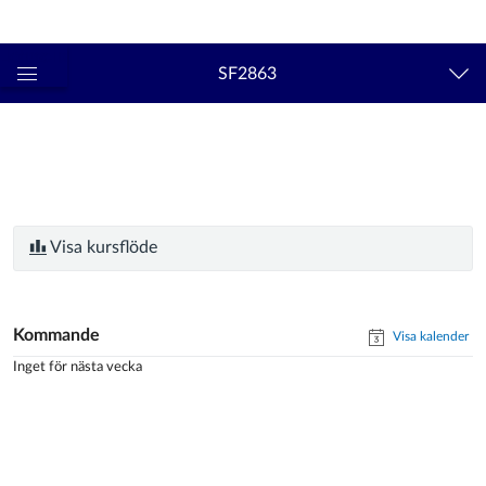
Logga in
kth.se
SF2863
Global
navigationsmeny
Visa kursflöde
Kommande
Visa kalender
Inget för nästa vecka