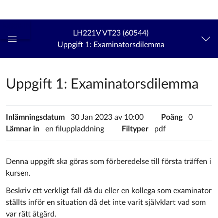
Logga in
kth.se
LH221V VT23 (60544)
Uppgift 1: Examinatorsdilemma
Global
navigationsmeny
Uppgift 1: Examinatorsdilemma
Inlämningsdatum
30 Jan 2023
av
10:00
Poäng
0
Lämnar in
en filuppladdning
Filtyper
pdf
Denna uppgift ska göras som förberedelse till första träffen i
kursen.
Beskriv ett verkligt fall då du eller en kollega som examinator
ställts inför en situation då det inte varit självklart vad som
var rätt åtgärd.