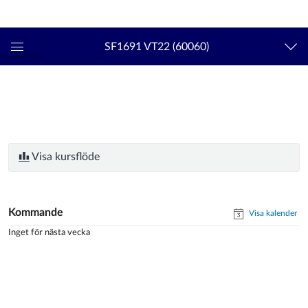
Logga in
kth.se
SF1691 VT22 (60060)
Global
navigationsmeny
Visa kursflöde
Kommande
Visa kalender
Inget för nästa vecka