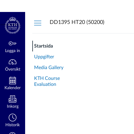
Översikt
Logga in
kth.se
DD1395 HT20 (50200)
Startsida
Logga in
Uppgifter
Media Gallery
Översikt
KTH Course
Evaluation
Kalender
Inkorg
Historik