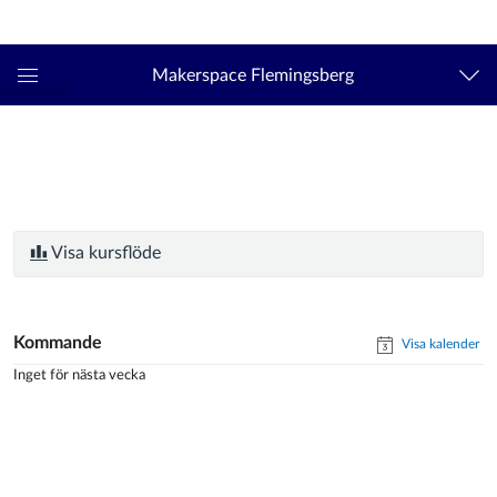
Logga in
kth.se
Makerspace Flemingsberg
Global
navigationsmeny
Visa kursflöde
Kommande
Visa kalender
Inget för nästa vecka